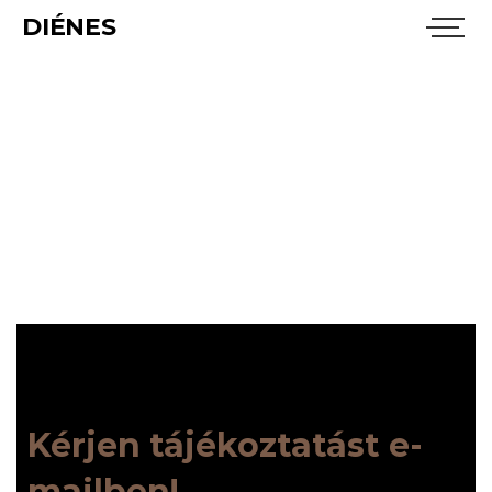
DIÉNES
wesdsd
Kérjen tájékoztatást e-
mailben!