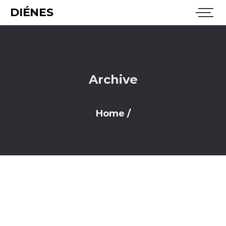
DIÉNES
Archive
Home
/
It seems we can’t find what you’re looking for.
Archives