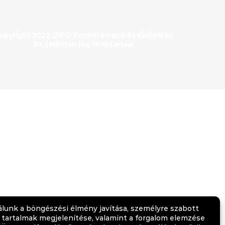
opyright 2022. DIFO Formatervező és Kivitelező
Bt. | Minden jog fenntartva!